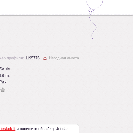
мер профиля:
1195776
Негодная анкета
Saule
19 m.
Рак
 ieskok.lt
и напишите ей laišką. Jei dar