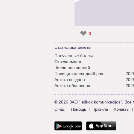
❤
3
Статистика анкеты
Полученные баллы:
Отвечаемость:
Число посещений:
Посещал последний раз:
2025
Анкета создана:
2025
Анкета обновлена:
2025
© 2026 ЗАО "Ieškok komunikacijos". Вс
О нас
Помощь
Правила
Конакты
|
|
|
|