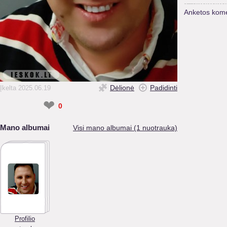
Anketos kome
Dėlionė
Padidinti
Įkelta 2025.06.19
❤
0
Mano albumai
Visi mano albumai (1 nuotrauka)
Profilio