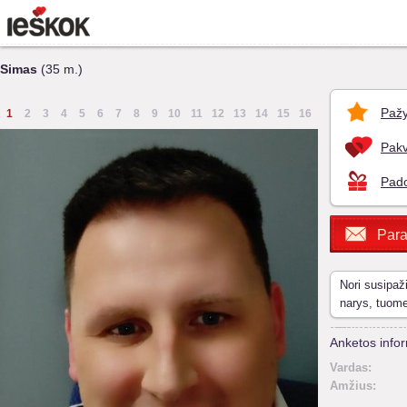
Simas
(35 m.)
Pažy
1
2
3
4
5
6
7
8
9
10
11
12
13
14
15
16
Pakv
Pado
Para
Nori susipaž
narys, tuom
Anketos infor
Vardas:
Amžius: