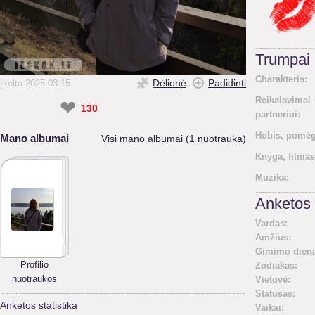
Trumpai
Charakteris:
Dėlionė
Padidinti
Įkelta 2025.03.15
Reikalavimai
❤
130
partneriui:
Hobis, pomėg
Mano albumai
Visi mano albumai (1 nuotrauka)
Knyga, filmas
Muzika:
Anketos 
Vardas:
Amžius:
Gimimo diena
Profilio
Zodiakas:
nuotraukos
Vietovė:
Statusas:
Anketos statistika
Vaikai: