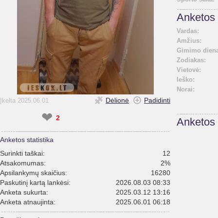
Anketos 
Vardas:
Amžius:
Gimimo diena
Zodiakas:
Vietovė:
Ieško:
Norai:
Dėlionė
Padidinti
Įkelta 2025.06.01
❤
2
Anketos
Anketos statistika
Surinkti taškai:
12
Atsakomumas:
2%
Apsilankymų skaičius:
16280
Paskutinį kartą lankėsi:
2026.08.03 08:33
Anketa sukurta:
2025.03.12 13:16
Anketa atnaujinta:
2025.06.01 06:18