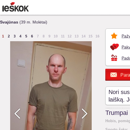
Svajūnas
(39 m. Molėtai)
Pažy
1
2
3
4
5
6
7
8
9
10
11
12
13
14
15
16
Pakv
Pado
Para
Nori sus
laišką. 
Trumpai
Hobis, pomėg
Sporto šaka: