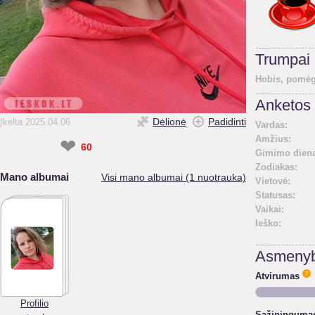
Trumpai
Hobis, pomėg
Anketos 
Dėlionė
Padidinti
Įkelta 2025.04.06
Vardas:
Amžius:
❤
60
Gimimo diena
Zodiakas:
Mano albumai
Visi mano albumai (1 nuotrauka)
Vietovė:
Statusas:
Vaikai:
Ieško:
Asmenyb
Atvirumas
Profilio
Sąžininguma