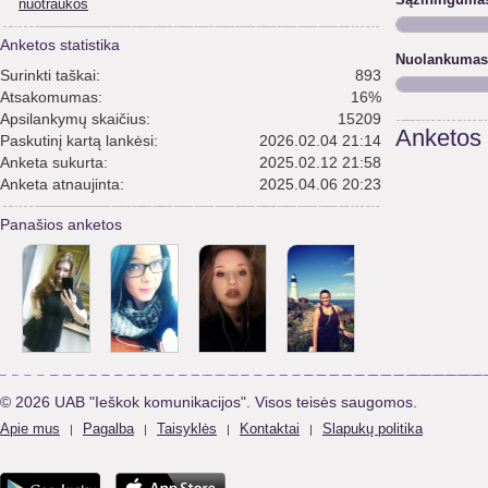
nuotraukos
Anketos statistika
Nuolankumas
Surinkti taškai:
893
Atsakomumas:
16%
Apsilankymų skaičius:
15209
Anketos
Paskutinį kartą lankėsi:
2026.02.04 21:14
Anketa sukurta:
2025.02.12 21:58
Anketa atnaujinta:
2025.04.06 20:23
Panašios anketos
© 2026 UAB "Ieškok komunikacijos". Visos teisės saugomos.
Apie mus
Pagalba
Taisyklės
Kontaktai
Slapukų politika
|
|
|
|