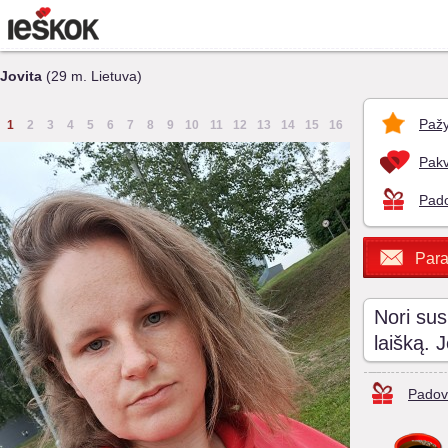
Jovita
(29 m. Lietuva)
Pažy
1
2
3
4
5
6
7
8
9
10
11
12
13
14
15
16
Pakv
Pado
Para
Nori sus
laišką. 
Padov