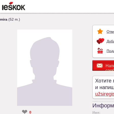
mira
(52 m.)
Отм
Доба
Под
Нап
соо
Хотите 
и напиши
užsiregi
Информ
❤
0
Имя: