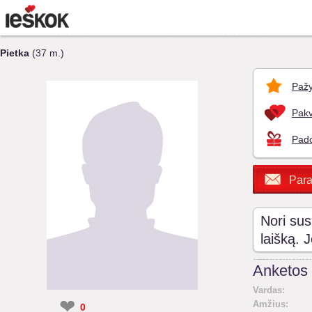
Pietka
(37 m.)
Pažy
Pakv
Pado
Para
Nori sus
laišką. 
Anketos 
Vardas:
❤
Amžius:
0