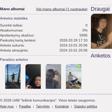
Draugai
Mano albumai
Visi mano albumai (1 nuotrauka)
Anketos statistika
Surinkti taškai:
0
Atsakomumas:
0%
Apsilankymų skaičius:
5995
Paskutinį kartą lankėsi:
2026.03.28 17:33
Anketa sukurta:
2024.10.01 20:06
Anketa atnaujinta:
2024.10.01 20:06
Anketos
Panašios anketos
© 2026 UAB "Ieškok komunikacijos". Visos teisės saugomos.
Apie mus
Pagalba
Taisyklės
Kontaktai
Slapukų politika
|
|
|
|