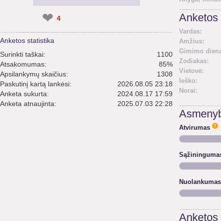
❤
Anketos 
4
Vardas:
Anketos statistika
Amžius:
Gimimo diena
Surinkti taškai:
1100
Zodiakas:
Atsakomumas:
85%
Vietovė:
Apsilankymų skaičius:
1308
Ieško:
Paskutinį kartą lankėsi:
2026.08.05 23:18
Norai:
Anketa sukurta:
2024.08.17 17:59
Anketa atnaujinta:
2025.07.03 22:28
Asmenyb
Atvirumas
Sąžininguma
Nuolankumas
Anketos