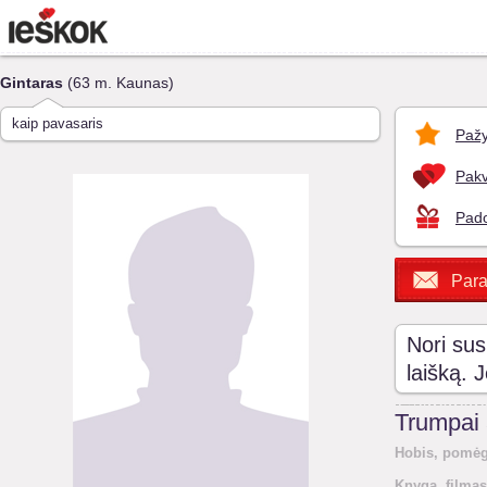
Gintaras
(63 m. Kaunas)
kaip pavasaris
Pažy
Pakv
Pado
Para
Nori sus
laišką. 
Trumpai
Hobis, pomėg
Knyga, filmas