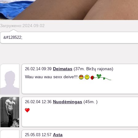
Загружено:2024.09.02
&#128522;
Deimatas
(37m. Biržų rajonas)
26.02.14 09:39
Wau wau wau sexx deive!!!
Nuodėmingas
(45m. )
26.02.04 12:36
Asta
25.05.03 12:57