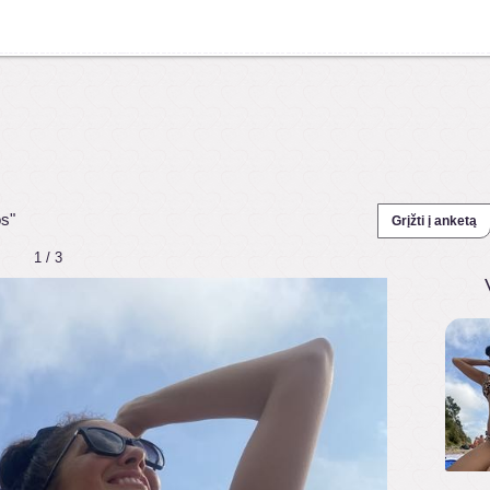
os"
Grįžti į anketą
1 / 3