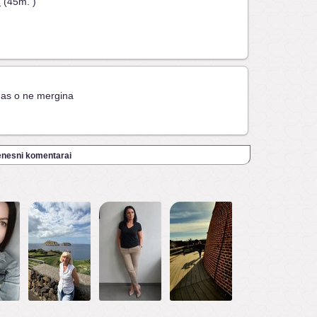
s
(45m. )
kinas o ne mergina
nesni komentarai