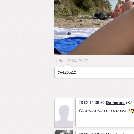
Įkelta: 2024.09.02
&#128522;
Deimatas
(37m
26.02.14 09:39
Wau wau wau sexx deive!!!