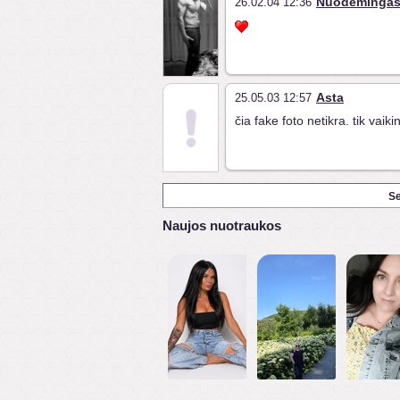
Nuodėminga
26.02.04 12:36
Asta
25.05.03 12:57
čia fake foto netikra. tik vai
Se
Naujos nuotraukos