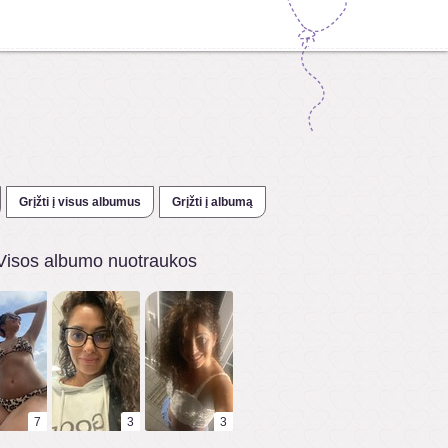
Grįžti į visus albumus
Grįžti į albumą
Visos albumo nuotraukos
7
3
3