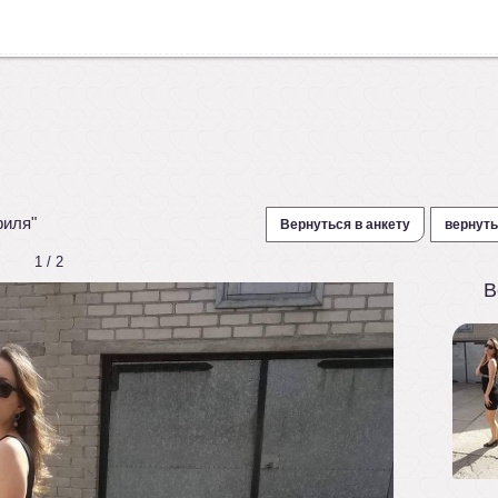
филя"
Вернуться в анкету
вернуть
1 / 2
В