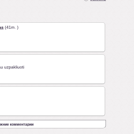
as
(41m. )
u uzpakliuoti
жние комментарии