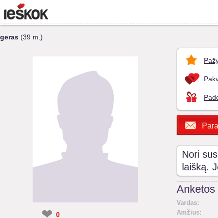
geras
(39 m.)
Pažy
Pakv
Pado
Para
Nori sus
laišką. 
Anketos 
Vardas:
❤
Amžius:
0