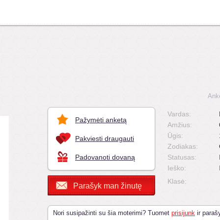
Ank
Vardas:
Pažymėti anketą
Amžius:
Ūgis:
Pakviesti draugauti
Zodiakas:
Padovanoti dovaną
Statusas:
Ieško:
Klasė:
Parašyk man žinutę
Nori susipažinti su šia moterimi? Tuomet
prisijunk
ir parašy