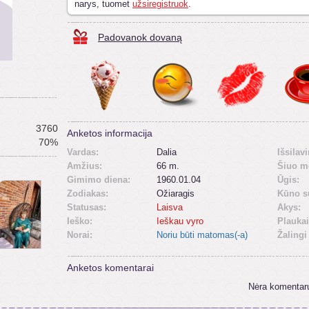
narys, tuomet
užsiregistruok
.
Padovanok dovaną
3760
Anketos informacija
70%
Vardas:
Dalia
Išsilav
Amžius:
66 m.
Šiuo m
Gimimo diena:
1960.01.04
Ūgis:
Zodiakas:
Ožiaragis
Kūno s
Statusas:
Laisva
Akys:
Ieško:
Ieškau vyro
Plaukai
Norai:
Noriu būti matomas(-a)
Žalingi
Anketos komentarai
Nėra komentar