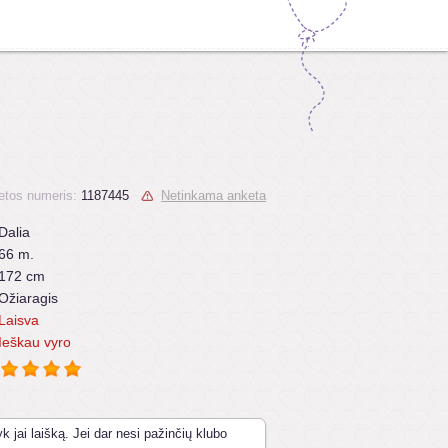
etos numeris:
1187445
Netinkama anketa
Dalia
66 m.
172 cm
Ožiaragis
Laisva
Ieškau vyro
k jai laišką. Jei dar nesi pažinčių klubo