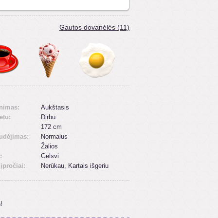
Gautos dovanėlės (11)
inimas:
Aukštasis
etu:
Dirbu
172 cm
udėjimas:
Normalus
Žalios
:
Gelsvi
 įpročiai:
Nerūkau, Kartais išgeriu
ų