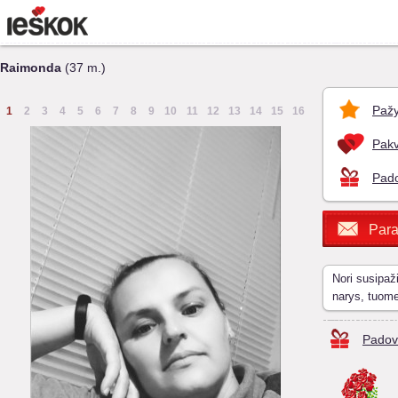
Raimonda
(37 m.)
Pažy
1
2
3
4
5
6
7
8
9
10
11
12
13
14
15
16
Pakv
Pado
Para
Nori susipaž
narys, tuom
Padov