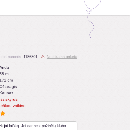
etos numeris:
1186801
Netinkama anketa
Anda
58 m.
172 cm
Ožiaragis
Kaunas
Išsiskyrusi
Ieškau vaikino
k jai laišką. Jei dar nesi pažinčių klubo