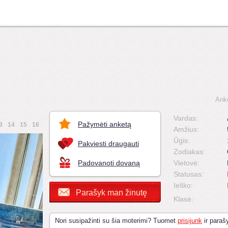
Ank
Vardas:
Pažymėti anketą
3
14
15
16
Amžius:
Ūgis:
Pakviesti draugauti
Zodiakas:
Padovanoti dovaną
Vietovė:
Statusas:
Ieško:
Parašyk man žinutę
Klasė:
Nori susipažinti su šia moterimi? Tuomet
prisijunk
ir parašy