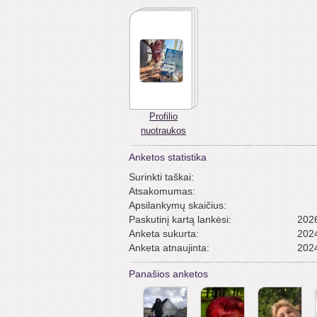
Profilio
nuotraukos
Anketos statistika
Surinkti taškai:
Atsakomumas:
Apsilankymų skaičius:
Paskutinį kartą lankėsi:
2026
Anketa sukurta:
2024
Anketa atnaujinta:
2024
Panašios anketos