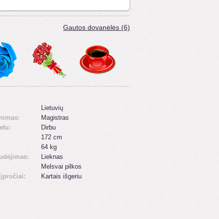
Gautos dovanėlės (6)
:
Lietuvių
inimas:
Magistras
etu:
Dirbu
172 cm
64 kg
udėjimas:
Lieknas
Melsvai pilkos
 įpročiai:
Kartais išgeriu