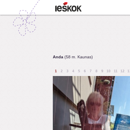
Anda
(58 m. Kaunas)
1
2
3
4
5
6
7
8
9
10
11
12
1