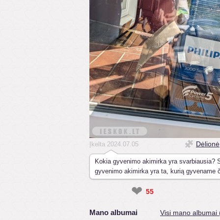
Dėlionė
Įkelta 2024.07.05
Kokia gyvenimo akimirka yra svarbiausia? 
gyvenimo akimirka yra ta, kurią gyvename či
❤
55
Mano albumai
Visi mano albumai 