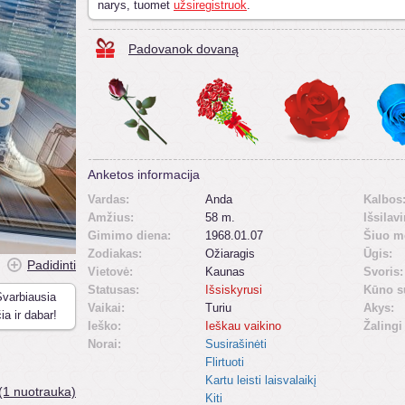
narys, tuomet
užsiregistruok
.
Padovanok dovaną
Anketos informacija
Vardas:
Anda
Kalbos
Amžius:
58 m.
Išsilav
Gimimo diena:
1968.01.07
Šiuo m
Zodiakas:
Ožiaragis
Ūgis:
Padidinti
Vietovė:
Kaunas
Svoris:
Statusas:
Išsiskyrusi
Kūno s
Svarbiausia
Vaikai:
Turiu
Akys:
a ir dabar!
Ieško:
Ieškau vaikino
Žalingi
Norai:
Susirašinėti
Flirtuoti
Kartu leisti laisvalaikį
(1 nuotrauka)
Kiti