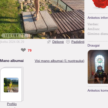
Anketos infor
Vardas:
Amžius:
Gimimo diena
Dėlionė
Padidinti
Įkelta 2024.06.29
Draugai
❤
79
Mano albumai
Visi mano albumai (1 nuotrauka)
Anketos kome
Profilio