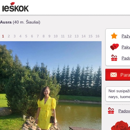
Ausra
(40 m. Šiauliai)
Pažy
1
2
3
4
5
6
7
8
9
10
11
12
13
14
15
16
Pakv
Pado
Para
Nori susipaž
narys, tuom
Padov