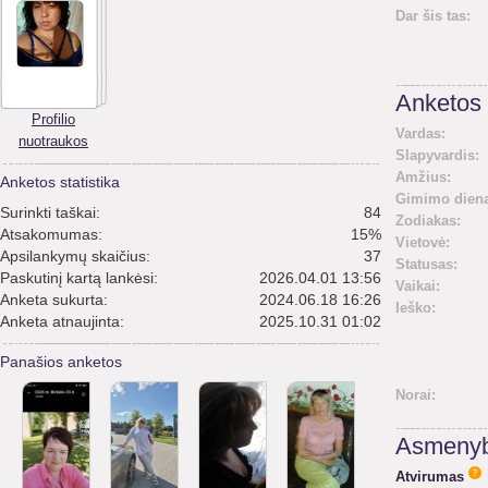
Dar šis tas:
Anketos 
Profilio
Vardas:
nuotraukos
Slapyvardis:
Amžius:
Anketos statistika
Gimimo diena
Surinkti taškai:
84
Zodiakas:
Atsakomumas:
15%
Vietovė:
Apsilankymų skaičius:
37
Statusas:
Paskutinį kartą lankėsi:
2026.04.01 13:56
Vaikai:
Anketa sukurta:
2024.06.18 16:26
Ieško:
Anketa atnaujinta:
2025.10.31 01:02
Panašios anketos
Norai:
Asmenyb
Atvirumas