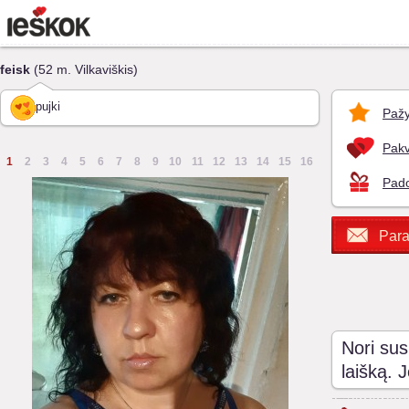
feisk
(52 m. Vilkaviškis)
pujki
Pažy
Pakv
1
2
3
4
5
6
7
8
9
10
11
12
13
14
15
16
Pado
Para
Nori sus
laišką. 