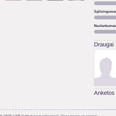
Sąžininguma
Nuolankumas
Draugai
Anketos