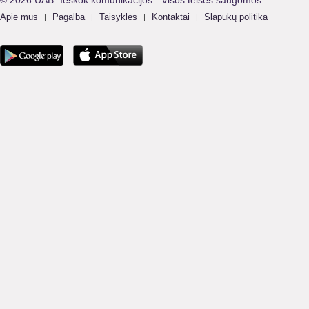
© 2026 UAB "Ieškok komunikacijos". Visos teisės saugomos.
Apie mus
Pagalba
Taisyklės
Kontaktai
Slapukų politika
|
|
|
|