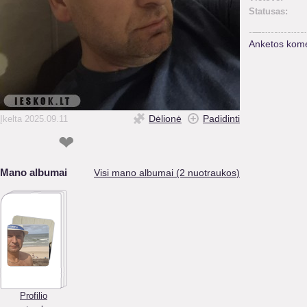
Statusas:
Anketos kome
Dėlionė
Padidinti
Įkelta 2025.09.11
❤
Mano albumai
Visi mano albumai (2 nuotraukos)
Profilio