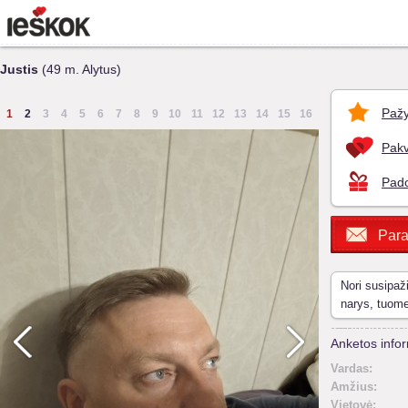
Justis
(49 m. Alytus)
Pažy
1
2
3
4
5
6
7
8
9
10
11
12
13
14
15
16
Pakv
Pado
Para
Nori susipaž
narys, tuom
Anketos infor
Vardas:
Amžius:
Vietovė: