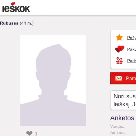
Rubusss
(44 m.)
Pažy
Pakv
Pado
Para
Nori sus
laišką. 
Anketos 
Vardas:
❤
Amžius:
1