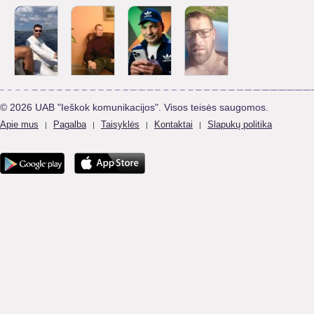
© 2026 UAB "Ieškok komunikacijos". Visos teisės saugomos.
Apie mus
Pagalba
Taisyklės
Kontaktai
Slapukų politika
|
|
|
|