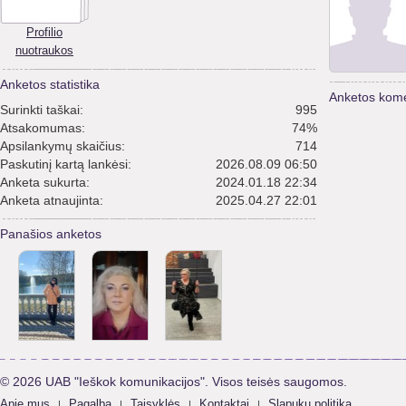
Profilio
nuotraukos
Anketos statistika
Anketos kome
Surinkti taškai:
995
Atsakomumas:
74%
Apsilankymų skaičius:
714
Paskutinį kartą lankėsi:
2026.08.09 06:50
Anketa sukurta:
2024.01.18 22:34
Anketa atnaujinta:
2025.04.27 22:01
Panašios anketos
© 2026 UAB "Ieškok komunikacijos". Visos teisės saugomos.
Apie mus
Pagalba
Taisyklės
Kontaktai
Slapukų politika
|
|
|
|