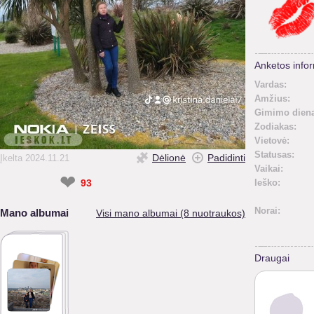
Anketos infor
Vardas:
Amžius:
Gimimo diena
Zodiakas:
Vietovė:
Statusas:
Dėlionė
Padidinti
Įkelta 2024.11.21
Vaikai:
❤
93
Ieško:
Norai:
Mano albumai
Visi mano albumai (8 nuotraukos)
Draugai