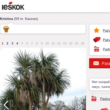
Kristina
(59 m. Kaunas)
Pažy
Pakv
1
2
3
4
5
6
7
8
9
10
11
12
13
14
15
16
Pado
Para
Nori susipaž
narys, tuom
Padov