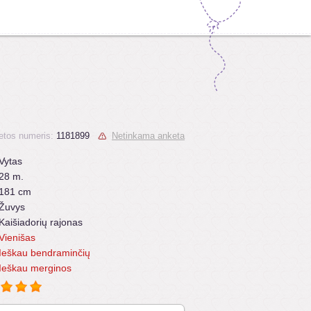
etos numeris:
1181899
Netinkama anketa
Vytas
28 m.
181 cm
Žuvys
Kaišiadorių rajonas
Vienišas
Ieškau bendraminčių
Ieškau merginos