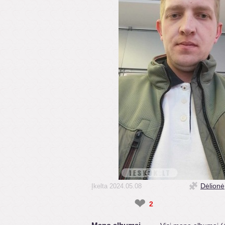
Dėlionė
Įkelta 2024.05.08
❤
2