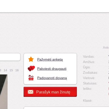
Ank
Vardas:
Pažymėti anketą
Amžius:
Ūgis:
Pakviesti draugauti
3
14
15
16
Zodiakas:
Padovanoti dovaną
Vietovė:
Statusas:
Ieško:
Parašyk man žinutę
Klasė: