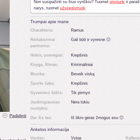
Nori susipažinti su šiuo vyriškiu? Tuomet
prisijunk
ir paraš
narys, tuomet
užsiregistruok
.
Trumpai apie mane
Charakteris:
Ramus
Reikalavimai
Gali būti ir vyresne 🙂
partneriui:
Hobis, pomėgiai:
Krepšinis
Knyga, filmas:
Kriminaliniai
Muzika:
Beveik viską
Sporto šaka:
Krepšinis
Gyvenimo šūkis:
Tik pirmyn
Juokingiausias
Nėra tokiu
nuotykis:
Padidinti
Dar šis tas:
Iš tikro geras žmogus esu 🙂
Anketos informacija
Vardas:
Vytas
Kalbos