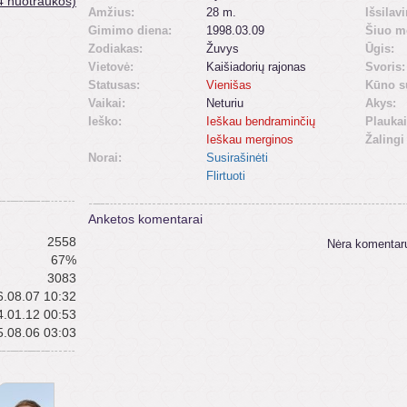
4 nuotraukos)
Amžius:
28 m.
Išsilav
Gimimo diena:
1998.03.09
Šiuo m
Zodiakas:
Žuvys
Ūgis:
Vietovė:
Kaišiadorių rajonas
Svoris:
Statusas:
Vienišas
Kūno s
Vaikai:
Neturiu
Akys:
Ieško:
Ieškau bendraminčių
Plaukai
Ieškau merginos
Žalingi
Norai:
Susirašinėti
Flirtuoti
Anketos komentarai
2558
Nėra komentar
67%
3083
.08.07 10:32
.01.12 00:53
.08.06 03:03