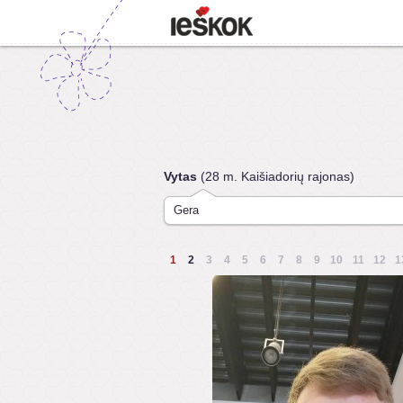
Vytas
(28 m. Kaišiadorių rajonas)
Gera
1
2
3
4
5
6
7
8
9
10
11
12
1