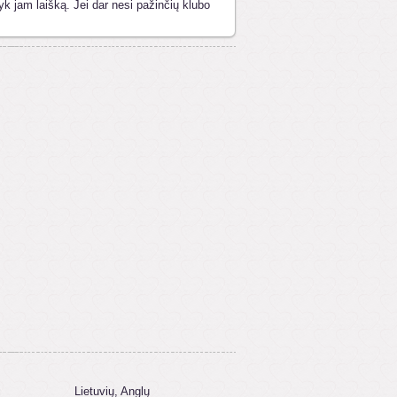
yk jam laišką. Jei dar nesi pažinčių klubo
:
Lietuvių, Anglų