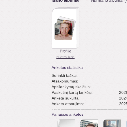
Mano albumai
Visi mano albumai (
Profilio
nuotraukos
Anketos statistika
Surinkti taškai:
Atsakomumas:
Apsilankymų skaičius:
Paskutinį kartą lankėsi:
2026
Anketa sukurta:
2024
Anketa atnaujinta:
2025
Panašios anketos