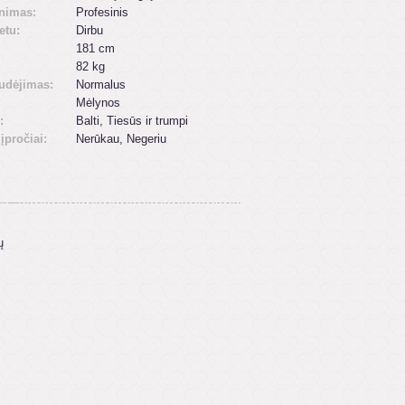
inimas:
Profesinis
etu:
Dirbu
181 cm
82 kg
udėjimas:
Normalus
Mėlynos
:
Balti, Tiesūs ir trumpi
 įpročiai:
Nerūkau, Negeriu
ų