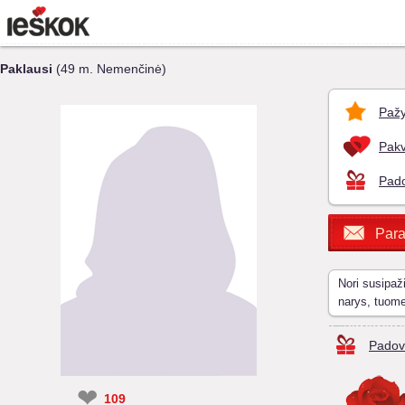
Paklausi
(49 m. Nemenčinė)
Pažy
Pakv
Pado
Para
Nori susipaž
narys, tuom
Padov
❤
109