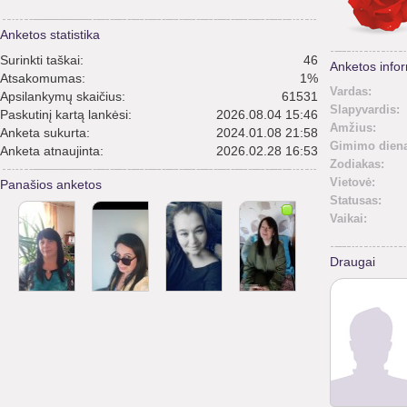
Anketos statistika
Surinkti taškai:
46
Anketos infor
Atsakomumas:
1%
Vardas:
Apsilankymų skaičius:
61531
Slapyvardis:
Paskutinį kartą lankėsi:
2026.08.04 15:46
Amžius:
Anketa sukurta:
2024.01.08 21:58
Gimimo diena
Anketa atnaujinta:
2026.02.28 16:53
Zodiakas:
Vietovė:
Panašios anketos
Statusas:
Vaikai:
Draugai