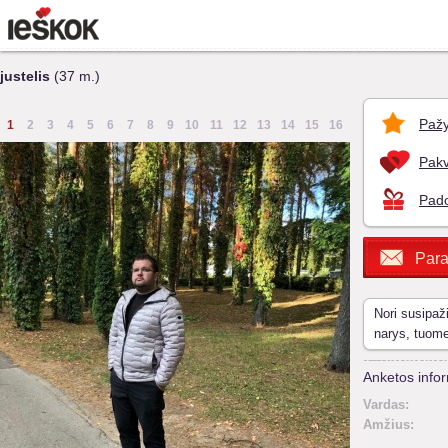
justelis
(37 m.)
Pažy
1
2
3
4
5
6
7
8
9
10
11
12
13
14
15
16
Pakv
Pado
Para
Nori susipaž
narys, tuom
Anketos infor
Vardas:
Amžius: