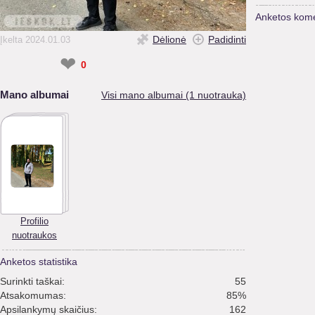
Anketos kome
Dėlionė
Padidinti
Įkelta 2024.01.03
❤
0
Mano albumai
Visi mano albumai (1 nuotrauka)
Profilio
nuotraukos
Anketos statistika
Surinkti taškai:
55
Atsakomumas:
85%
Apsilankymų skaičius:
162