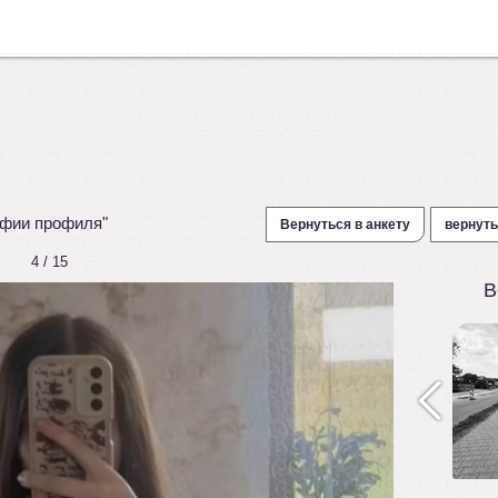
афии профиля"
Вернуться в анкету
вернуть
4 / 15
В