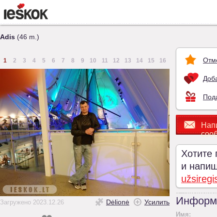
Adis
(46 m.)
Отм
1
2
3
4
5
6
7
8
9
10
11
12
13
14
15
16
Доба
Под
Нап
соо
Хотите 
и напиши
užsiregi
Информ
Dėlionė
Усилить
Загружено 2023.12.26
Имя: