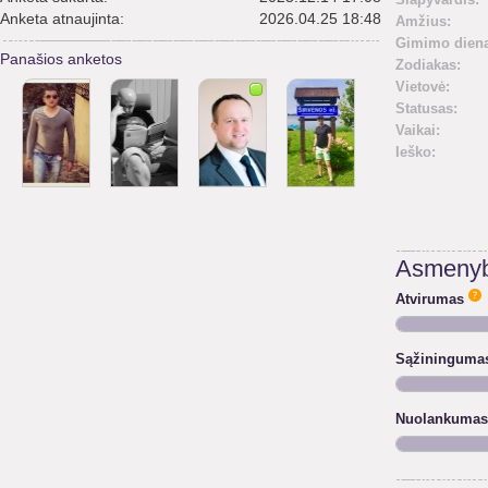
Anketa atnaujinta:
2026.04.25 18:48
Amžius:
Gimimo diena
Panašios anketos
Zodiakas:
Vietovė:
Statusas:
Vaikai:
Ieško:
Asmenyb
Atvirumas
Sąžininguma
Nuolankumas