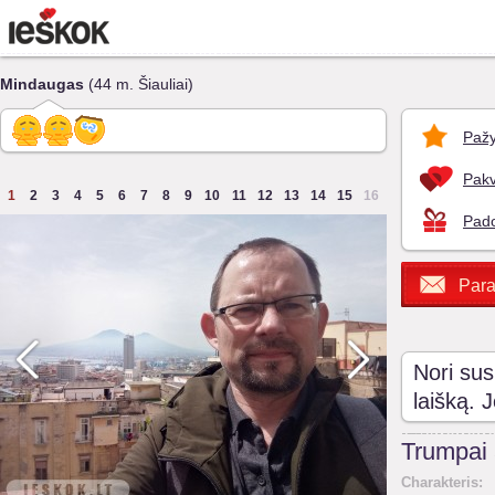
Mindaugas
(44 m. Šiauliai)
Pažy
Pakv
1
2
3
4
5
6
7
8
9
10
11
12
13
14
15
16
Pado
Para
Nori sus
laišką. 
Trumpai
Charakteris: