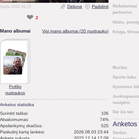
Reikalavimai
Dėlionė
Padidinti
Įkelta 2025.04.22
partneriui:
❤
2
Hobis, pomėg
Mano albumai
Visi mano albumai (20 nuotraukų)
Knyga, filmas
Muzika:
Sporto šaka:
Profilio
Gyvenimo šūk
nuotraukos
Juokingiausi
nuotykis:
Anketos statistika
Dar šis tas:
Surinkti taškai:
106
Atsakomumas:
74%
Anketos 
Apsilankymų skaičius:
525
Paskutinį kartą lankėsi:
2026.08.03 23:44
Vardas:
Anketa sukurta:
2023.12.14 17:08
Slapyvardis: