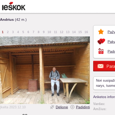
Andrius
(42 m.)
Pažy
1
2
3
4
5
6
7
8
9
10
11
12
13
14
15
16
Pakv
Pado
Para
Nori susipaž
narys, tuom
Anketos infor
Vardas:
Dėlionė
Padidinti
Įkelta 2023.12.10
Amžius: