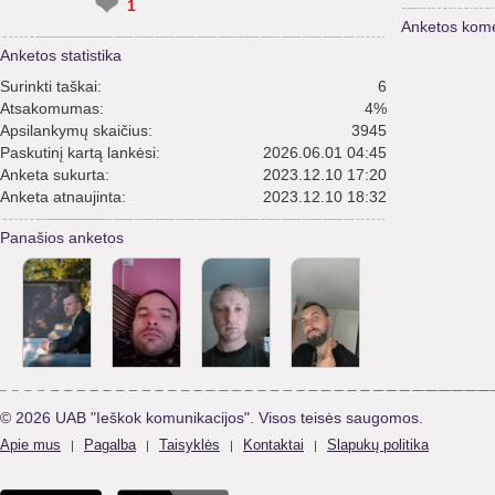
❤
1
Anketos kome
Anketos statistika
Surinkti taškai:
6
Atsakomumas:
4%
Apsilankymų skaičius:
3945
Paskutinį kartą lankėsi:
2026.06.01 04:45
Anketa sukurta:
2023.12.10 17:20
Anketa atnaujinta:
2023.12.10 18:32
Panašios anketos
© 2026 UAB "Ieškok komunikacijos". Visos teisės saugomos.
Apie mus
Pagalba
Taisyklės
Kontaktai
Slapukų politika
|
|
|
|