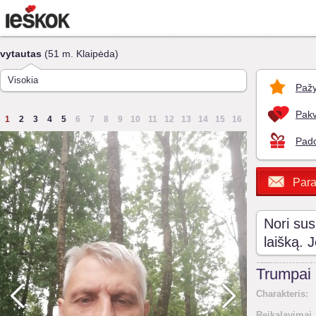
vytautas
(51 m. Klaipėda)
Visokia
Pažy
Pakv
1
2
3
4
5
6
7
8
9
10
11
12
13
14
15
16
Pado
Para
Nori sus
laišką. 
Trumpai
Charakteris:
Reikalavimai