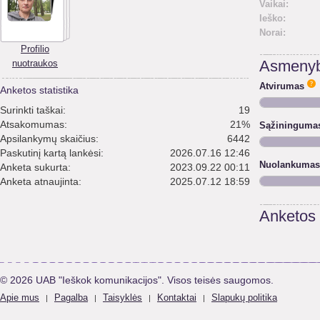
Vaikai:
Ieško:
Norai:
Profilio
nuotraukos
Asmenyb
Atvirumas
Anketos statistika
Surinkti taškai:
19
Atsakomumas:
21%
Sąžininguma
Apsilankymų skaičius:
6442
Paskutinį kartą lankėsi:
2026.07.16 12:46
Nuolankumas
Anketa sukurta:
2023.09.22 00:11
Anketa atnaujinta:
2025.07.12 18:59
Anketos
© 2026 UAB "Ieškok komunikacijos". Visos teisės saugomos.
Apie mus
Pagalba
Taisyklės
Kontaktai
Slapukų politika
|
|
|
|