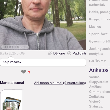
partneriui:
Hobis, pomėg
Knyga, filmas
Muzika:
Sporto šaka:
Gyvenimo šūk
Juokingiausi
Dėlionė
Padidinti
Įkelta 2025.07.09
nuotykis:
Dar šis tas:
Kaip vasara?
Anketos 
❤
3
Vardas:
Slapyvardis:
Mano albumai
Visi mano albumai (9 nuotraukos)
Amžius:
Gimimo diena
Zodiakas:
Vietovė:
Statusas: