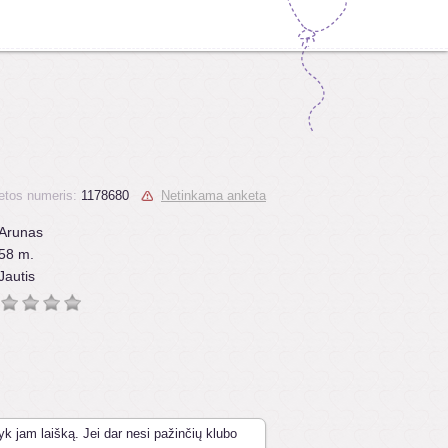
etos numeris:
1178680
Netinkama anketa
Arunas
58 m.
Jautis
yk jam laišką. Jei dar nesi pažinčių klubo