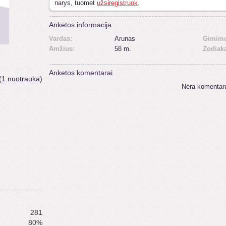
narys, tuomet
užsiregistruok
.
Anketos informacija
Vardas:
Arunas
Gimimo
Amžius:
58 m.
Zodiak
Anketos komentarai
(1 nuotrauka)
Nėra komentar
281
80%