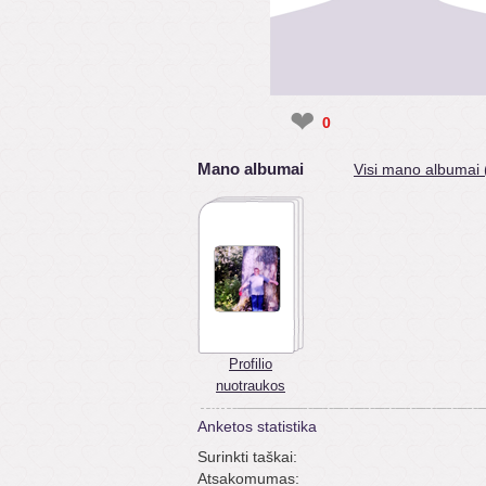
❤
0
Mano albumai
Visi mano albumai 
Profilio
nuotraukos
Anketos statistika
Surinkti taškai:
Atsakomumas: