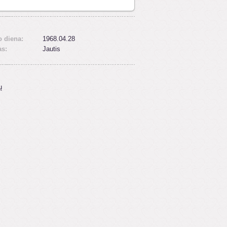
 diena:
1968.04.28
as:
Jautis
ų