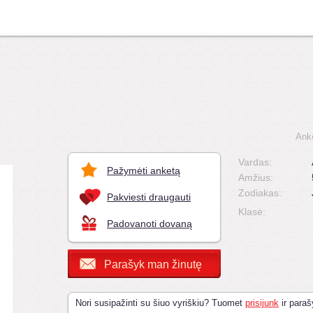
Ank
Vardas:
Pažymėti anketą
Amžius:
Zodiakas:
Pakviesti draugauti
Klasė:
Padovanoti dovaną
Parašyk man žinutę
Nori susipažinti su šiuo vyriškiu? Tuomet
prisijunk
ir paraš