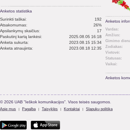
Anketos statistika
Surinkti taškai:
192
Anketos infor
Atsakomumas:
26%
Vardas:
Apsilankymų skaičius:
17
Amžius:
Paskutinį kartą lankėsi:
2025.08.05 16:18
Gimimo diena
Anketa sukurta:
2023.08.15 15:34
Zodiakas:
Anketa atnaujinta:
2023.08.18 12:35
Vietovė:
Statusas:
Vaikai:
Anketos kome
© 2026 UAB "Ieškok komunikacijos". Visos teisės saugomos.
Apie mus
Pagalba
Taisyklės
Kontaktai
Slapukų politika
|
|
|
|