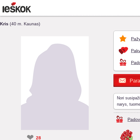
Kris
(40 m. Kaunas)
Pažy
Pakv
Pado
Para
Nori susipaž
narys, tuom
Padov
❤
28