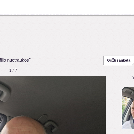
ilio nuotraukos"
Grįžti į anketą
1 / 7