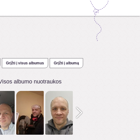
Grįžti į visus albumus
Grįžti į albumą
Visos albumo nuotraukos