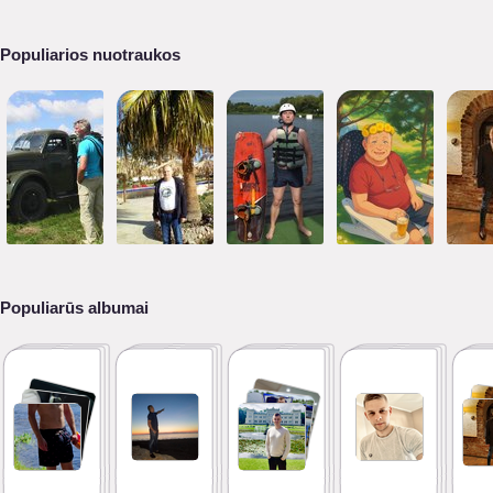
Populiarios nuotraukos
Populiarūs albumai