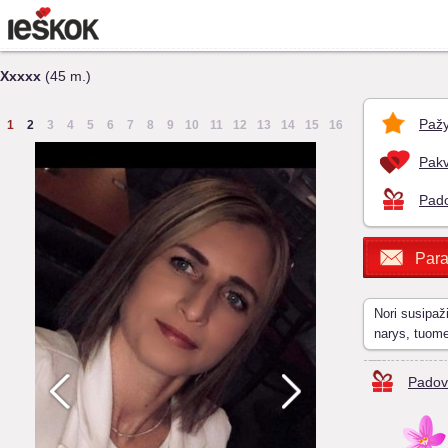
Xxxxx
(45 m.)
Pažy
1
2
3
4
5
6
7
8
9
10
11
12
13
14
15
16
Pakv
Pado
Para
Nori susipaž
narys, tuom
Padov