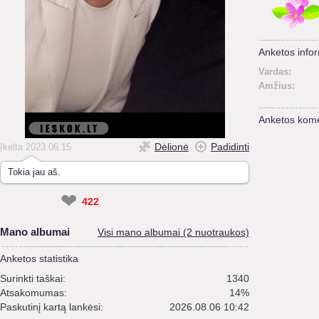
Anketos infor
Vardas:
Amžius:
Anketos kome
Dėlionė
Padidinti
Įkelta 2023.06.15
Tokia jau aš.
❤
422
Mano albumai
Visi mano albumai (2 nuotraukos)
Anketos statistika
Surinkti taškai:
1340
Atsakomumas:
14%
Paskutinį kartą lankėsi:
2026.08.06 10:42