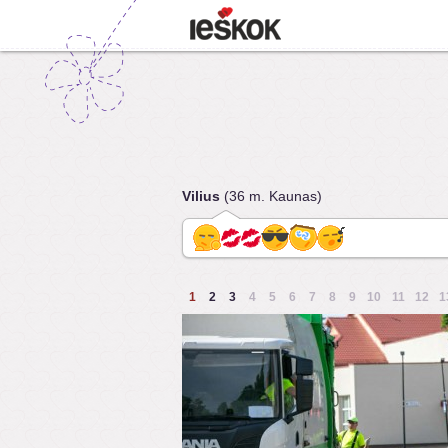
Vilius
(36 m. Kaunas)
1
2
3
4
5
6
7
8
9
10
11
12
1