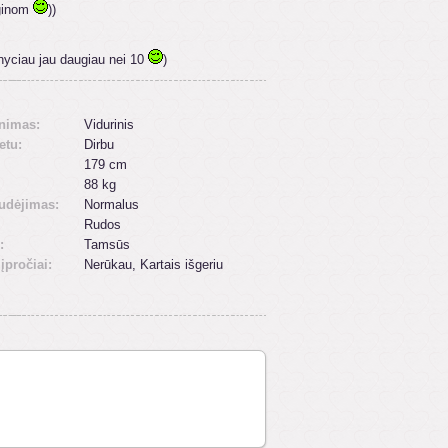
rginom
))
nyciau jau daugiau nei 10
)
inimas:
Vidurinis
etu:
Dirbu
179 cm
88 kg
udėjimas:
Normalus
Rudos
:
Tamsūs
 įpročiai:
Nerūkau, Kartais išgeriu