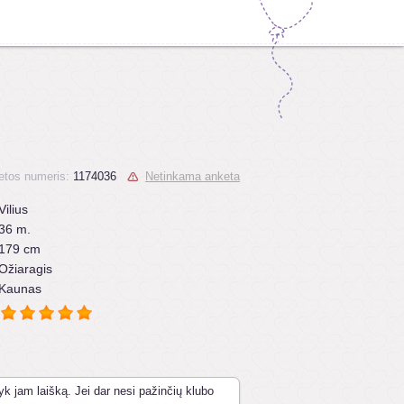
etos numeris:
1174036
Netinkama anketa
Vilius
36 m.
179 cm
Ožiaragis
Kaunas
yk jam laišką. Jei dar nesi pažinčių klubo