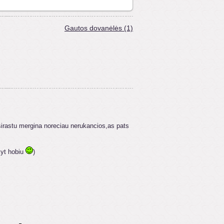
Gautos dovanėlės (1)
atsirastu mergina noreciau nerukancios,as pats
kyt hobiu
)