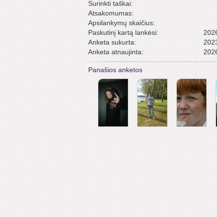
Surinkti taškai:
Atsakomumas:
Apsilankymų skaičius:
Paskutinį kartą lankėsi:
2026
Anketa sukurta:
2023
Anketa atnaujinta:
2026
Panašios anketos