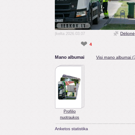
Dėlionė
Įkelta 2026.03.07
❤
4
Mano albumai
Visi mano albumai (
Profilio
nuotraukos
Anketos statistika