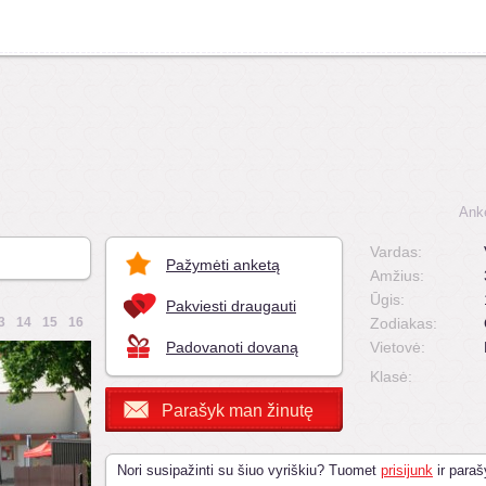
Ank
Vardas:
Pažymėti anketą
Amžius:
Ūgis:
Pakviesti draugauti
3
14
15
16
Zodiakas:
Padovanoti dovaną
Vietovė:
Klasė:
Parašyk man žinutę
Nori susipažinti su šiuo vyriškiu? Tuomet
prisijunk
ir paraš