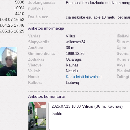
5008
Juokingiausias
Esu susitikes kazkada su dviem me
100%
nuotykis:
4410
Dar šis tas:
cia ieskoke esu apie 10 metu ,bet ma
.08.07 16:52
.04.25 17:46
Anketos informacija
.05.16 18:29
Vardas:
Vilius
Išsilav
Slapyvardis:
wilionsas34
Šiuo m
Amžius:
36 m.
Ūgis:
Gimimo diena:
1989.12.26
Svoris:
Zodiakas:
Ožiaragis
Kūno s
Vietovė:
Kaunas
Akys:
Vaikai:
Neturiu
Plaukai
Norai:
Kartu leisti laisvalaikį
Žalingi
Kalbos:
Lietuvių
Anketos komentarai
Vilius
(36 m. Kaunas)
2026.07.13 18:38
laukiu