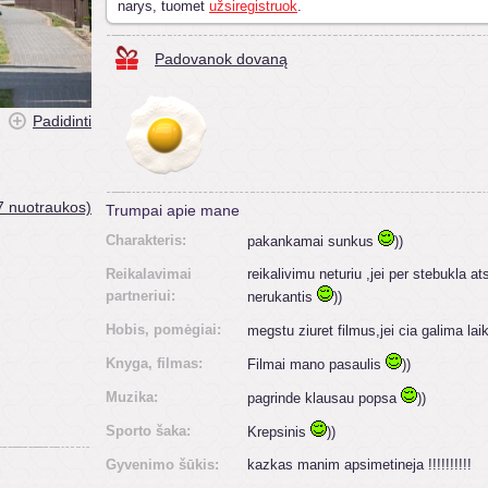
narys, tuomet
užsiregistruok
.
Padovanok dovaną
Padidinti
7 nuotraukos)
Trumpai apie mane
Charakteris:
pakankamai sunkus
))
Reikalavimai
reikalivimu neturiu ,jei per stebukla 
partneriui:
nerukantis
))
Hobis, pomėgiai:
megstu ziuret filmus,jei cia galima lai
Knyga, filmas:
Filmai mano pasaulis
))
Muzika:
pagrinde klausau popsa
))
Sporto šaka:
Krepsinis
))
Gyvenimo šūkis:
kazkas manim apsimetineja !!!!!!!!!!