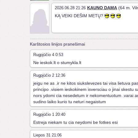
KAUNO DAMA
(64 m. Vil
2026.06.28 21:26
KĄ VEIKI DEŠIM METŲ?
Karštosios linijos pranešimai
Rugpjūčio 4 0:53
Ne ieskok.lt o stumykla.lt
Rugpjūčio 2 12:36
jeigu ne as .ir ne kitos siukslevezes tai visa lietuva pa
principo .visiem ieskokinem isversciau o jinai skest
nors ydomi cia nesedetum ir nekomentuotum .varai a
sudino laiko kurio tu neturi negaistum
Rugpjūčio 1 20:40
Estreja niekam tu cia neydomi be fotkes esi
Liepos 31 21:06