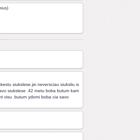
nius)
skestu siukslese.jei neversciau siuksliu is
u savo siukslese .42 metu boba butum kam
nt visu .butum ydomi boba cia savo