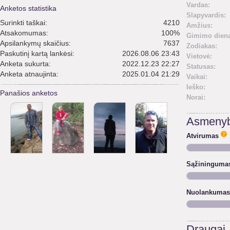
Vardas:
Anketos statistika
Slapyvardis:
Surinkti taškai:
4210
Amžius:
Atsakomumas:
100%
Gimimo diena
Apsilankymų skaičius:
7637
Zodiakas:
Paskutinį kartą lankėsi:
2026.08.06 23:43
Vietovė:
Anketa sukurta:
2022.12.23 22:27
Statusas:
Anketa atnaujinta:
2025.01.04 21:29
Vaikai:
Ieško:
Panašios anketos
Norai:
Asmenyb
Atvirumas
Sąžininguma
Nuolankumas
Draugai