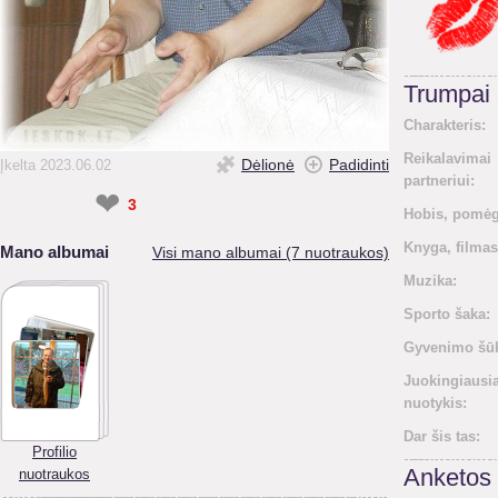
Trumpai
Charakteris:
Reikalavimai
Dėlionė
Padidinti
Įkelta 2023.06.02
partneriui:
❤
3
Hobis, pomėg
Knyga, filmas
Mano albumai
Visi mano albumai (7 nuotraukos)
Muzika:
Sporto šaka:
Gyvenimo šūk
Juokingiausi
nuotykis:
Dar šis tas:
Profilio
Anketos 
nuotraukos