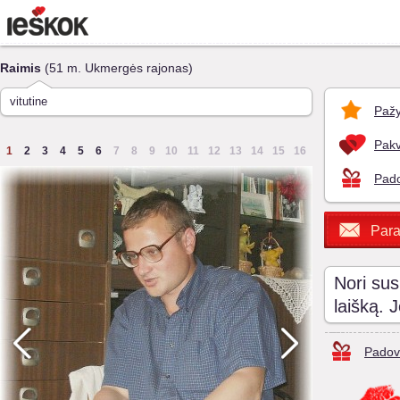
Raimis
(51 m. Ukmergės rajonas)
vitutine
Pažy
Pakv
1
2
3
4
5
6
7
8
9
10
11
12
13
14
15
16
Pado
Para
Nori sus
laišką. 
Padov