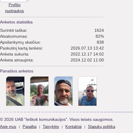
Profilio
nuotraukos
Anketos statistika
Surinkti taškai:
1624
Atsakomumas:
82%
Apsilankymų skaičius:
838
Paskutinį kartą lankėsi:
2026.07.13 13:42
Anketa sukurta:
2022.12.17 14:02
Anketa atnaujinta:
2024.12.02 11:00
Panašios anketos
© 2026 UAB "Ieškok komunikacijos". Visos teisės saugomos.
Apie mus
Pagalba
Taisyklės
Kontaktai
Slapukų politika
|
|
|
|