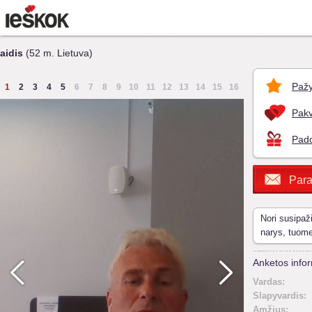
aidis
(52 m. Lietuva)
Pažy
1
2
3
4
5
6
7
8
9
10
11
12
13
14
15
16
Pakv
Pado
Para
Nori susipaž
narys, tuom
Anketos infor
Vardas:
Slapyvardis:
Amžius: