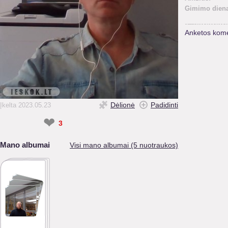
Gimimo diena
Anketos kome
Dėlionė
Padidinti
Įkelta 2023.05.23
❤
3
Mano albumai
Visi mano albumai (5 nuotraukos)