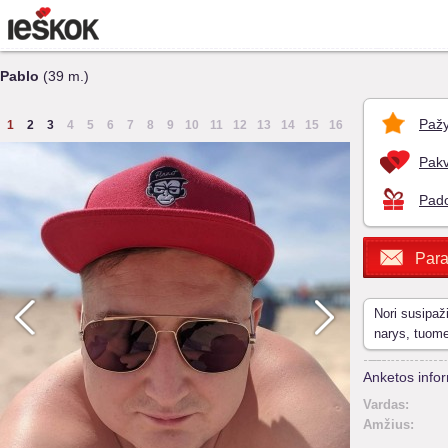
Pablo
(39 m.)
Pažy
1
2
3
4
5
6
7
8
9
10
11
12
13
14
15
16
Pakv
Pado
Para
Nori susipaž
narys, tuom
Anketos infor
Vardas:
Amžius: