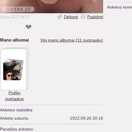
Anketos kome
Dėlionė
Padidinti
Įkelta 2022.09.27
❤
Mano albumai
Visi mano albumai (11 nuotraukų)
Profilio
nuotraukos
Anketos statistika
Anketa sukurta:
2022.09.26 20:16
Panašios anketos