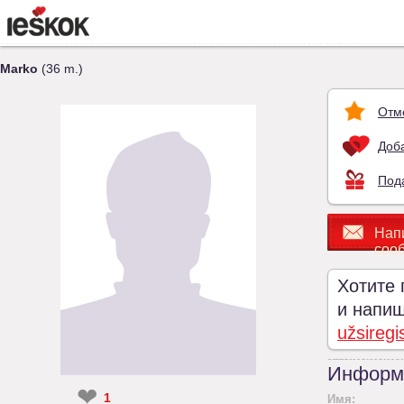
Marko
(36 m.)
Отм
Доба
Под
Нап
соо
Хотите 
и напиши
užsiregi
Информ
❤
1
Имя: