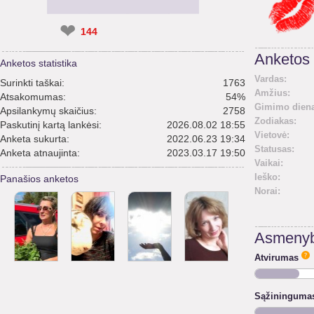
❤
144
Anketos 
Anketos statistika
Vardas:
Surinkti taškai:
1763
Amžius:
Atsakomumas:
54%
Gimimo diena
Apsilankymų skaičius:
2758
Zodiakas:
Paskutinį kartą lankėsi:
2026.08.02 18:55
Vietovė:
Anketa sukurta:
2022.06.23 19:34
Statusas:
Anketa atnaujinta:
2023.03.17 19:50
Vaikai:
Ieško:
Panašios anketos
Norai:
Asmenyb
Atvirumas
Sąžininguma