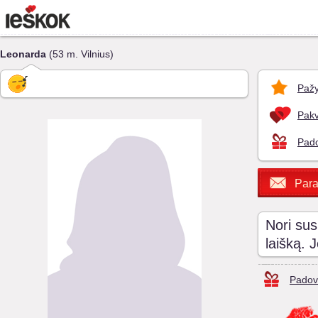
Leonarda
(53 m. Vilnius)
Pažy
Pakv
Pado
Para
Nori sus
laišką. 
Padov