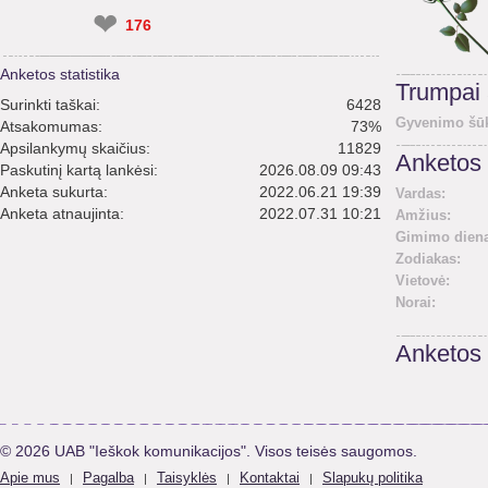
❤
176
Anketos statistika
Trumpai
Surinkti taškai:
6428
Gyvenimo šūk
Atsakomumas:
73%
Apsilankymų skaičius:
11829
Anketos 
Paskutinį kartą lankėsi:
2026.08.09 09:43
Anketa sukurta:
2022.06.21 19:39
Vardas:
Anketa atnaujinta:
2022.07.31 10:21
Amžius:
Gimimo diena
Zodiakas:
Vietovė:
Norai:
Anketos
© 2026 UAB "Ieškok komunikacijos". Visos teisės saugomos.
Apie mus
Pagalba
Taisyklės
Kontaktai
Slapukų politika
|
|
|
|