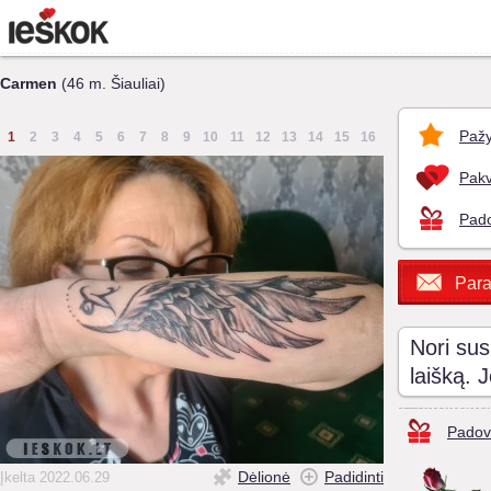
Carmen
(46 m. Šiauliai)
Pažy
1
2
3
4
5
6
7
8
9
10
11
12
13
14
15
16
Pakv
Pado
Para
Nori sus
laišką. 
Padov
Dėlionė
Padidinti
Įkelta 2022.06.29