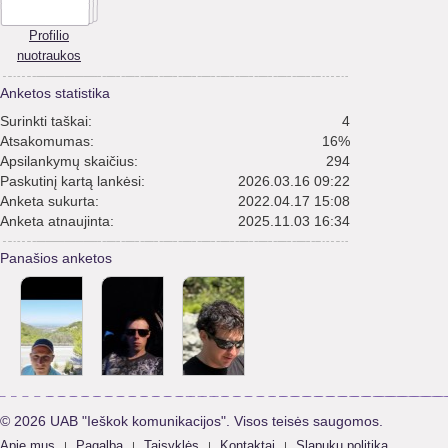
Profilio
nuotraukos
Anketos statistika
Surinkti taškai:
4
Atsakomumas:
16%
Apsilankymų skaičius:
294
Paskutinį kartą lankėsi:
2026.03.16 09:22
Anketa sukurta:
2022.04.17 15:08
Anketa atnaujinta:
2025.11.03 16:34
Panašios anketos
© 2026 UAB "Ieškok komunikacijos". Visos teisės saugomos.
Apie mus
Pagalba
Taisyklės
Kontaktai
Slapukų politika
|
|
|
|