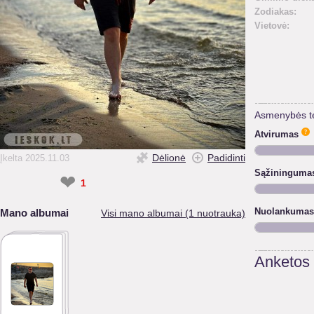
Zodiakas:
Vietovė:
Asmenybės t
Atvirumas
Dėlionė
Padidinti
Įkelta 2025.11.03
Sąžininguma
❤
1
Nuolankumas
Mano albumai
Visi mano albumai (1 nuotrauka)
Anketos