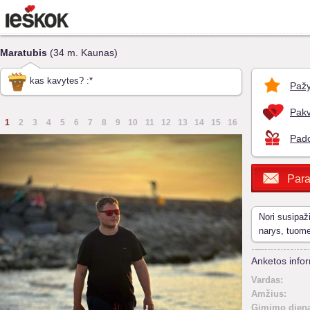
Maratubis
(34 m. Kaunas)
kas kavytes? :*
Pažy
Pakv
1
2
3
4
5
6
7
8
9
10
11
12
13
14
15
16
Pado
Para
Nori susipaž
narys, tuom
Anketos infor
Vardas:
Amžius:
Gimimo diena