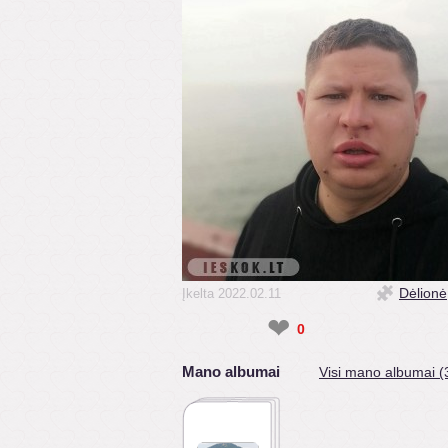
Dėlionė
Įkelta 2022.02.11
❤
0
Mano albumai
Visi mano albumai (