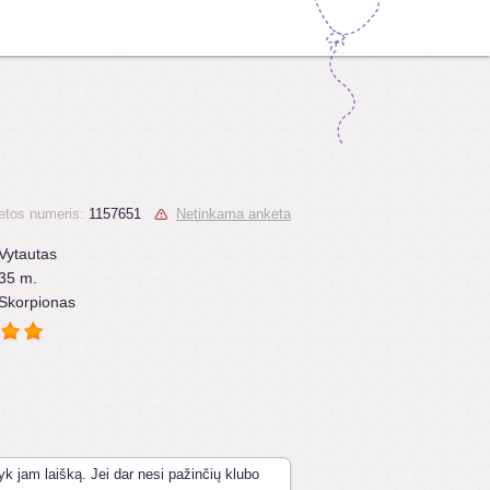
etos numeris:
1157651
Netinkama anketa
Vytautas
35 m.
Skorpionas
yk jam laišką. Jei dar nesi pažinčių klubo