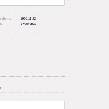
 diena:
1990.11.22
as:
Skorpionas
ų