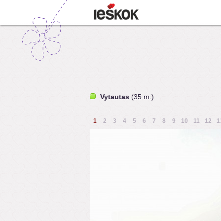
Vytautas
(35 m.)
1
2
3
4
5
6
7
8
9
10
11
12
1