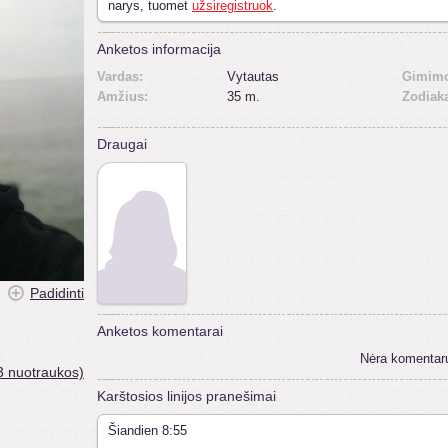
narys, tuomet
užsiregistruok
.
Anketos informacija
Vardas:
Vytautas
Gimimo
Amžius:
35 m.
Zodiak
Draugai
Padidinti
Anketos komentarai
Nėra komentar
3 nuotraukos)
Karštosios linijos pranešimai
Šiandien 8:55