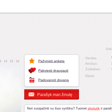
Ank
Vardas:
Pažymėti anketą
3
14
15
16
Amžius:
Zodiakas:
Pakviesti draugauti
Klasė:
Padovanoti dovaną
Parašyk man žinutę
Nori susipažinti su šiuo vyriškiu? Tuomet
prisijunk
ir paraš