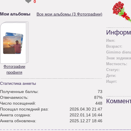
❤
0
Мои альбомы
Все мои альбомы (3 Фотографии)
Информ
Имя:
Возраст:
Gimimo diena
Знак зодиака
Местность:
Фотографии
Статус:
профиля
Дети:
Ищет:
Статистика анкеты
Полученные баллы:
73
Отвечаемость:
87%
Коммент
Число посещений:
448
Посещал последний раз:
2026.04.30 21:47
Анкета создана:
2022.01.14 16:44
Анкета обновлена:
2025.12.27 18:46