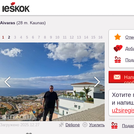
Aivaras
(28 m. Kaunas)
Отм
1
2
3
4
5
6
7
8
9
10
11
12
13
14
15
16
Доба
Под
Нап
соо
Хотите 
и напиши
užsiregi
Dėlionė
Усилить
Загружено 2025.12.27
Подар