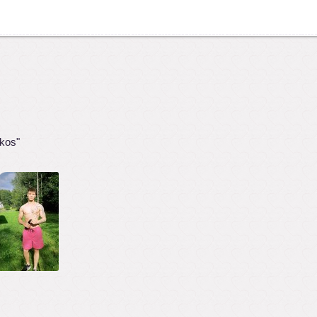
ukos"