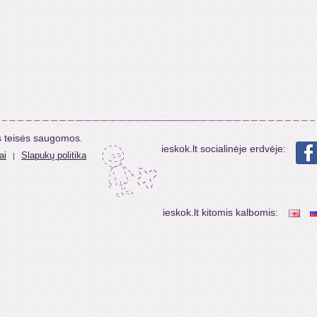
s teisės saugomos.
ieskok.lt socialinėje erdvėje:
ai
Slapukų politika
|
ieskok.lt kitomis kalbomis: