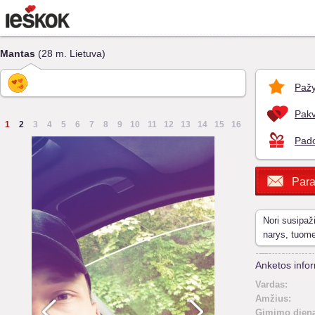
Mantas
(28 m. Lietuva)
Pažy
Pakv
1
2
3
4
5
6
7
8
9
10
11
12
13
14
15
16
Pado
Para
Nori susipaž
narys, tuom
Anketos infor
Vardas:
Amžius:
Gimimo diena