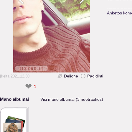
Anketos kome
Dėlionė
Padidinti
Įkelta 2021.12.30
❤
1
Mano albumai
Visi mano albumai (3 nuotraukos)