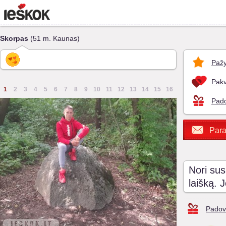
Skorpas
(51 m. Kaunas)
Pažy
Pakv
1
2
3
4
5
6
7
8
9
10
11
12
13
14
15
16
Pado
Para
Nori sus
laišką. 
Padov