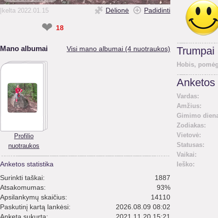
Dėlionė
Padidinti
Įkelta 2022.01.15
❤
18
Mano albumai
Visi mano albumai (4 nuotraukos)
Trumpai
Hobis, pomėg
Anketos 
Vardas:
Amžius:
Gimimo diena
Zodiakas:
Vietovė:
Profilio
Statusas:
nuotraukos
Vaikai:
Anketos statistika
Ieško:
Surinkti taškai:
1887
Atsakomumas:
93%
Apsilankymų skaičius:
14110
Paskutinį kartą lankėsi:
2026.08.09 08:02
Anketa sukurta:
2021.11.20 15:21