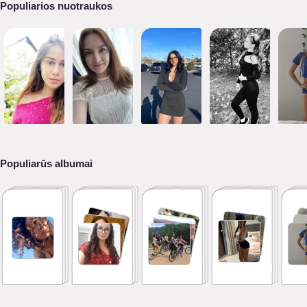
Populiarios nuotraukos
Populiarūs albumai