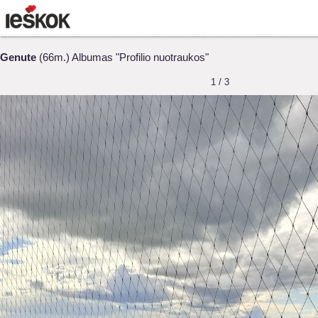
Genute
(66m.) Albumas "Profilio nuotraukos"
1 / 3