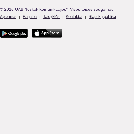
© 2026 UAB "Ieškok komunikacijos". Visos teisės saugomos.
Apie mus
Pagalba
Taisyklės
Kontaktai
Slapukų politika
|
|
|
|