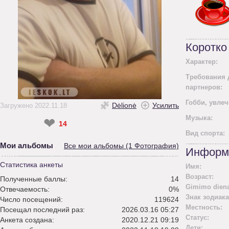
Коротко
Характер:
Требования 
партнеров:
Гобби, увлеч
Dėlionė
Усилить
Загружено 2022.11.18
Mузыка:
❤
14
Вид спорта:
Мои альбомы
Все мои альбомы (1 Фотография)
Информ
Статистика анкеты
Имя:
Возраст:
Полученные баллы:
14
Gimimo diena
Отвечаемость:
0%
Знак зодиака
Число посещений:
119624
Местность:
Посещал последний раз:
2026.03.16 05:27
Статус:
Анкета создана:
2020.12.21 09:19
Дети: