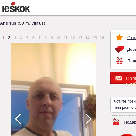
Andrius
(50 m. Vilnius)
Отм
1
2
3
4
5
6
7
8
9
10
11
12
13
14
15
16
Доба
Под
Нап
соо
Хотите поз
nesi pažinči
Подар