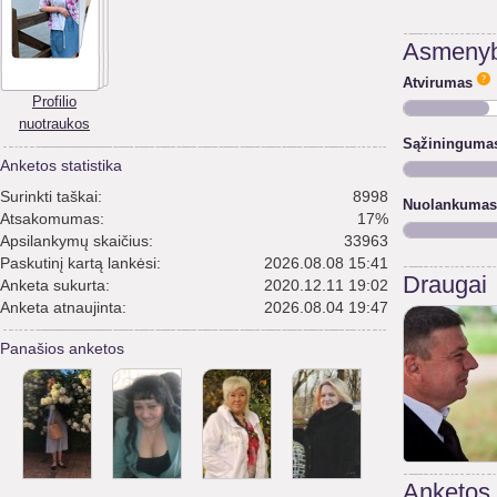
Asmenyb
Atvirumas
Profilio
nuotraukos
Sąžininguma
Anketos statistika
Surinkti taškai:
8998
Nuolankumas
Atsakomumas:
17%
Apsilankymų skaičius:
33963
Paskutinį kartą lankėsi:
2026.08.08 15:41
Draugai
Anketa sukurta:
2020.12.11 19:02
Anketa atnaujinta:
2026.08.04 19:47
Panašios anketos
Anketos