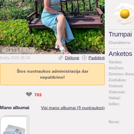
Trumpai
Charakteris:
Anketos 
Dėlionė
Padidinti
Įkelta 2026.08.04
Vardas:
Amžius:
Šios nuotraukos administracija dar
Gimimo diena
nepatikrino!
Zodiakas:
Vietovė:
Statusas:
❤
703
Vaikai:
Ieško:
Mano albumai
Visi mano albumai (9 nuotraukos)
Norai: