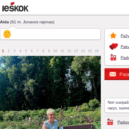
Aida
(61 m. Jonavos rajonas)
Pažy
Pakv
1
2
3
4
5
6
7
8
9
10
11
12
13
14
15
16
Pado
Para
Nori susipaž
narys, tuom
Padov