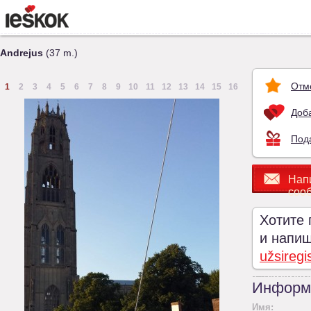
Andrejus
(37 m.)
Отм
1
2
3
4
5
6
7
8
9
10
11
12
13
14
15
16
Доба
Под
Нап
соо
Хотите 
и напиши
užsiregi
Информ
Имя: